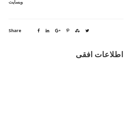
Goodlayers.com
وبسایت
Share
اطلاعات افقی
لورم ایپسوم یک متن ساختگی و نامفهوم برای طراحان وب
است تا محتوای پیشفرض را برای پر کردن صفحات وب وارد
کنند. در حقیقت این متن هیچ معنی و مفهوم خاصی ندارد و فقط
برای پر کردن صفحه از آن استفاده میشود تا کاربران سایت را
به همراه محتوا ببینند. وبسایت راست چین ساز همواره بر 3
اصل کیفیت، تخصص و پشتیبانی مسیر خود را طی نموده است.
ما به خوبی میدانیم که راز یک تجارت موفق، کیفیت، پشتیبانی و
صداقت با مشتریست و همیشه سعی کرده ایم با مشتری به
گونه ای رفتار شود که موجب رضایت او باشد. ما همواره در